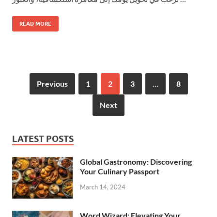
READ MORE
Previous
1
2
3
…
8
Next
LATEST POSTS
Global Gastronomy: Discovering
Your Culinary Passport
March 14, 2024
Word Wizard: Elevating Your